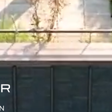
IR
ON